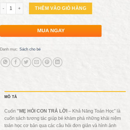
Số lượng
THÊM VÀO GIỎ HÀNG
MUA NGAY
Danh mục:
Sách cho bé
MÔ TẢ
Cuốn
“MẸ HỎI CON TRẢ LỜI
– Khả Năng Toán Học” là
cuốn sách tương tác giúp bé khám phá những khái niệm
toán học cơ bản qua các câu hỏi đơn giản và hình ảnh