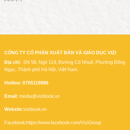
CÔNG TY CỔ PHẦN XUẤT BẢN VÀ GIÁO DỤC VIZI
Địa chỉ:
SN 58, Ngõ 119, Đường Cổ Nhuế, Phường Đông
Ngạc, Thành phố Hà Nội, Việt Nam.
Hotline: 0705119986
Email:
media@vizibook.vn
Website:
vizibook.vn
Facebook:
https://www.facebook.com/ViziGroup