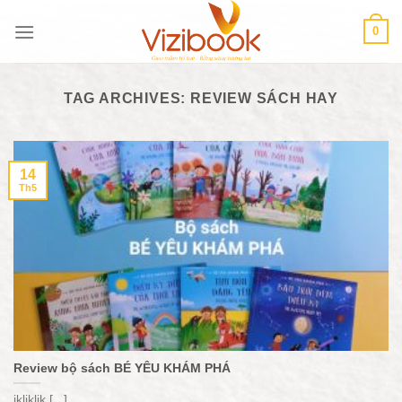
Skip
0
to
content
TAG ARCHIVES:
REVIEW SÁCH HAY
14
Th5
Review bộ sách BÉ YÊU KHÁM PHÁ
jkljkljk [...]