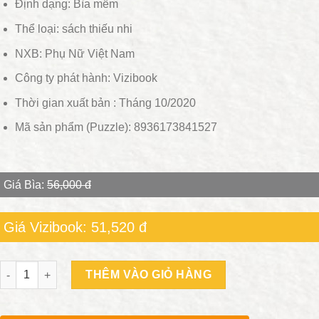
Định dạng: Bìa mềm
Thể loại: sách thiếu nhi
NXB: Phụ Nữ Việt Nam
Công ty phát hành: Vizibook
Thời gian xuất bản : Tháng 10/2020
Mã sản phẩm (Puzzle): 8936173841527
Giá Bìa:
56,000 đ
Giá Vizibook: 51,520 đ
Số lượng
THÊM VÀO GIỎ HÀNG