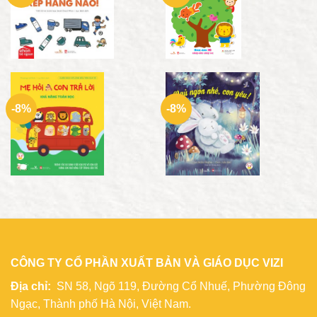
-8%
-8%
CÔNG TY CỔ PHẦN XUẤT BẢN VÀ GIÁO DỤC VIZI
Địa chỉ:
SN 58, Ngõ 119, Đường Cổ Nhuế, Phường Đông
Ngạc, Thành phố Hà Nội, Việt Nam.