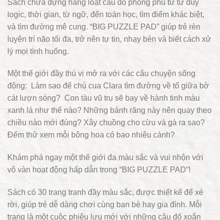
Sách chứa đựng hàng loạt câu đố phong phú từ tư duy
logic, thời gian, từ ngữ, đến toán học, tìm điểm khác biệt,
và tìm đường mê cung. “BIG PUZZLE PAD” giúp trẻ rèn
luyện trí não tối đa, trở nên tự tin, nhạy bén và biết cách xử
lý mọi tình huống.
Một thế giới đầy thú vị mở ra với các câu chuyện sống
động: Làm sao để chú cua Clara tìm đường về tổ giữa bờ
cát lượn sóng? Con tàu vũ trụ sẽ bay về hành tinh màu
xanh lá như thế nào? Những bánh răng này nên quay theo
chiều nào mới đúng? Xây chuồng cho cừu và gà ra sao?
Đếm thử xem mỗi bông hoa có bao nhiêu cánh?
Khám phá ngay một thế giới đa màu sắc và vui nhộn với
vô vàn hoạt động hấp dẫn trong “BIG PUZZLE PAD”!
Sách có 30 trang tranh đầy màu sắc, được thiết kế để xé
rời, giúp trẻ dễ dàng chơi cùng bạn bè hay gia đình. Mỗi
trang là một cuộc phiêu lưu mới với những câu đố xoắn