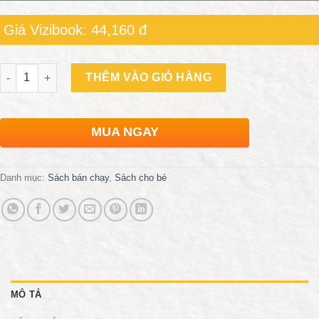
Giá Vizibook: 44,160 đ
Số lượng
THÊM VÀO GIỎ HÀNG
MUA NGAY
Danh mục:
Sách bán chạy
,
Sách cho bé
MÔ TẢ