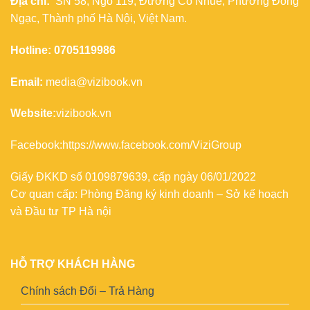
Địa chỉ:
SN 58, Ngõ 119, Đường Cổ Nhuế, Phường Đông
Ngạc, Thành phố Hà Nội, Việt Nam.
Hotline: 0705119986
Email:
media@vizibook.vn
Website:
vizibook.vn
Facebook:
https://www.facebook.com/ViziGroup
Giấy ĐKKD số 0109879639, cấp ngày 06/01/2022
Cơ quan cấp: Phòng Đăng ký kinh doanh – Sở kế hoạch
và Đầu tư TP Hà nội
HỖ TRỢ KHÁCH HÀNG
Chính sách Đổi – Trả Hàng