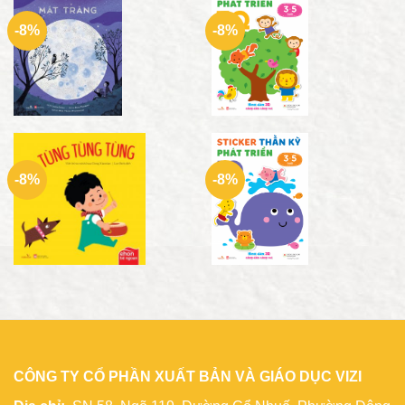
-8%
-8%
-8%
-8%
CÔNG TY CỔ PHẦN XUẤT BẢN VÀ GIÁO DỤC VIZI