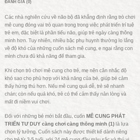
ĐÁNH GIÁ (0)
Các nhà nghiên cứu về não bộ đã khẳng định rằng trò chơi
mê cung đóng vai trò quan trọng trong việc phát triển trí tuệ
trẻ em, đặc biệt là phần tiểu não, giúp trẻ ngày càng thông
minh hơn. Tuy nhiên, nhiều bậc phụ huynh thường lo lắng
về độ khó của những cuốn sách mê cung, e ngại rằng con
mình chưa đủ khả năng để tham gia.
Khi chọn trò chơi mê cung cho trẻ, mẹ nên cân nhắc độ
khó sao cho phù hợp với khả năng của bé, giúp bé cảm
thấy hứng thú hơn. Nếu mê cung quá dễ, trẻ sẽ nhanh
chán; còn nếu quá khó, trẻ có thể cảm thấy nản lòng và
mất đi niềm vui chơi.
Đối với những bé mới bắt đầu, cuốn
MÊ CUNG PHÁT
TRIỂN TƯ DUY càng chơi càng thông minh (1)
là lựa
chọn lý tưởng. Cuốn sách này được thiết kế dành riêng
cho trẻ từ 3-5 tuổi, với 24 mê cung đầy màu sắc và thú vị,