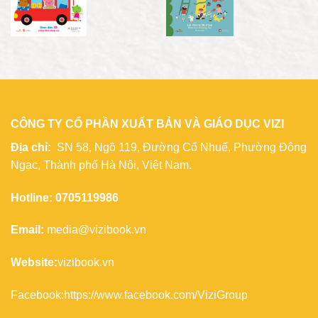
CÔNG TY CỔ PHẦN XUẤT BẢN VÀ GIÁO DỤC VIZI
Địa chỉ:
SN 58, Ngõ 119, Đường Cổ Nhuế, Phường Đông
Ngạc, Thành phố Hà Nội, Việt Nam.
Hotline: 0705119986
Email:
media@vizibook.vn
Website:
vizibook.vn
Facebook:
https://www.facebook.com/ViziGroup