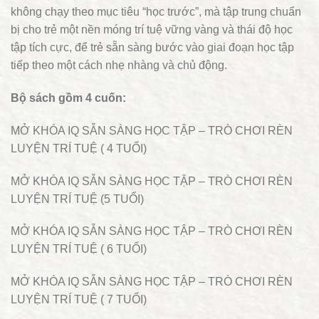
không chạy theo mục tiêu “học trước”, mà tập trung chuẩn
bị cho trẻ một nền móng trí tuệ vững vàng và thái độ học
tập tích cực, để trẻ sẵn sàng bước vào giai đoạn học tập
tiếp theo một cách nhẹ nhàng và chủ động.
Bộ sách gồm 4 cuốn:
MỞ KHÓA IQ SẴN SÀNG HỌC TẬP – TRÒ CHƠI RÈN
LUYỆN TRÍ TUỆ ( 4 TUỔI)
MỞ KHÓA IQ SẴN SÀNG HỌC TẬP – TRÒ CHƠI RÈN
LUYỆN TRÍ TUỆ (5 TUỔI)
MỞ KHÓA IQ SẴN SÀNG HỌC TẬP – TRÒ CHƠI RÈN
LUYỆN TRÍ TUỆ ( 6 TUỔI)
MỞ KHÓA IQ SẴN SÀNG HỌC TẬP – TRÒ CHƠI RÈN
LUYỆN TRÍ TUỆ ( 7 TUỔI)