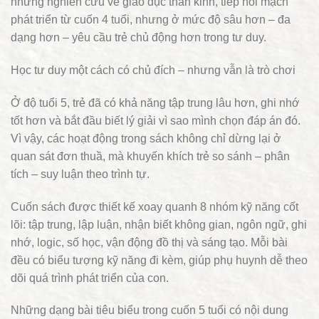
những nghiên cứu về giáo dục thần kinh, tiếp nối mạch
phát triển từ cuốn 4 tuổi, nhưng ở mức độ sâu hơn – đa
dạng hơn – yêu cầu trẻ chủ động hơn trong tư duy.
Học tư duy một cách có chủ đích – nhưng vẫn là trò chơi
Ở độ tuổi 5, trẻ đã có khả năng tập trung lâu hơn, ghi nhớ
tốt hơn và bắt đầu biết lý giải vì sao mình chọn đáp án đó.
Vì vậy, các hoạt động trong sách không chỉ dừng lại ở
quan sát đơn thuầ, mà khuyến khích trẻ so sánh – phân
tích – suy luận theo trình tự.
Cuốn sách được thiết kế xoay quanh 8 nhóm kỹ năng cốt
lõi: tập trung, lập luận, nhận biết không gian, ngôn ngữ, ghi
nhớ, logic, số học, vận động đồ thị và sáng tạo. Mỗi bài
đều có biểu tượng kỹ năng đi kèm, giúp phụ huynh dễ theo
dõi quá trình phát triển của con.
Những dạng bài tiêu biểu trong cuốn 5 tuổi có nội dung