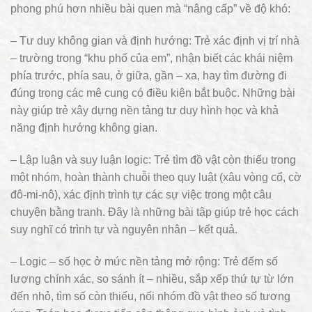
phong phú hơn nhiều bài quen mà “nâng cấp” về độ khó:
– Tư duy không gian và định hướng: Trẻ xác định vị trí nhà
– trường trong “khu phố của em”, nhận biết các khái niệm
phía trước, phía sau, ở giữa, gần – xa, hay tìm đường đi
đúng trong các mê cung có điều kiện bắt buộc. Những bài
này giúp trẻ xây dựng nền tảng tư duy hình học và khả
năng định hướng không gian.
– Lập luận và suy luận logic: Trẻ tìm đồ vật còn thiếu trong
một nhóm, hoàn thành chuỗi theo quy luật (xâu vòng cổ, cờ
đô-mi-nô), xác định trình tự các sự việc trong một câu
chuyện bằng tranh. Đây là những bài tập giúp trẻ học cách
suy nghĩ có trình tự và nguyên nhân – kết quả.
– Logic – số học ở mức nền tảng mở rộng: Trẻ đếm số
lượng chính xác, so sánh ít – nhiều, sắp xếp thứ tự từ lớn
đến nhỏ, tìm số còn thiếu, nối nhóm đồ vật theo số tương