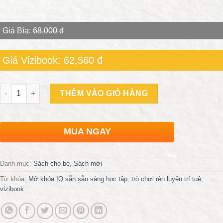
Giá Bìa:
68,000 đ
Giá Vizibook: 62,560 đ
Số lượng
THÊM VÀO GIỎ HÀNG
MUA NGAY
Danh mục:
Sách cho bé
,
Sách mới
Từ khóa:
Mở khóa IQ sẵn sẵn sàng học tập
,
trò chơi rèn luyện trí tuệ
,
vizibook