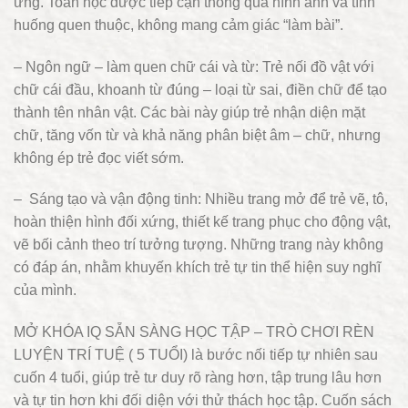
ứng. Toán học được tiếp cận thông qua hình ảnh và tình
huống quen thuộc, không mang cảm giác “làm bài”.
– Ngôn ngữ – làm quen chữ cái và từ: Trẻ nối đồ vật với
chữ cái đầu, khoanh từ đúng – loại từ sai, điền chữ để tạo
thành tên nhân vật. Các bài này giúp trẻ nhận diện mặt
chữ, tăng vốn từ và khả năng phân biệt âm – chữ, nhưng
không ép trẻ đọc viết sớm.
– Sáng tạo và vận động tinh: Nhiều trang mở để trẻ vẽ, tô,
hoàn thiện hình đối xứng, thiết kế trang phục cho động vật,
vẽ bối cảnh theo trí tưởng tượng. Những trang này không
có đáp án, nhằm khuyến khích trẻ tự tin thể hiện suy nghĩ
của mình.
MỞ KHÓA IQ SẴN SÀNG HỌC TẬP – TRÒ CHƠI RÈN
LUYỆN TRÍ TUỆ ( 5 TUỔI) là bước nối tiếp tự nhiên sau
cuốn 4 tuổi, giúp trẻ tư duy rõ ràng hơn, tập trung lâu hơn
và tự tin hơn khi đối diện với thử thách học tập. Cuốn sách