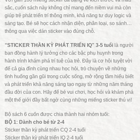
sắc, cuốn sách này không chỉ mang đến niềm vui mà còn
giúp trẻ phát triển trí thông minh, khả năng tư duy logic và
sáng tạo. Bé sẽ học cách nhận diện, phân loại, so sánh…
thông qua việc dán sticker vào đúng chỗ.
“STICKER THẦN KỲ PHÁT TRIỂN IQ” 3-5 tuổi
là người
bạn đồng hành lý tưởng cho các bậc phụ huynh trong
hành trình khám phá trí tuệ của trẻ. Đây là cơ hội tuyệt vời
để cả gia đình cùng nhau học hỏi, trò chuyện về những
tình huống gần gũi trong cuộc sống, mở rộng tầm hiểu biết
và phát triển khả năng sáng tạo ngay từ những năm tháng
đầu đời của con. Hãy để bé vui chơi, học hỏi và khám phá
một thế giới đầy bất ngờ cùng những miếng sticker thú vị!
Bộ sách 6 cuốn được chia thành hai nhóm tuổi:
BỘ 1: Dành cho bé từ 2-4
Sticker thần kỳ phát triển CQ 2-4 tuổi
Sticker thần kỳ phát triển IQ 2-4 tuổi