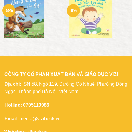
-8%
-8%
CÔNG TY CỔ PHẦN XUẤT BẢN VÀ GIÁO DỤC VIZI
Địa chỉ:
SN 58, Ngõ 119, Đường Cổ Nhuế, Phường Đông
Ngạc, Thành phố Hà Nội, Việt Nam.
Hotline: 0705119986
Email:
media@vizibook.vn