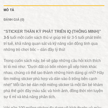
MÔ TẢ
ĐÁNH GIÁ (0)
“STICKER THẦN KỲ PHÁT TRIỂN IQ (THÔNG MINH)”
3-5
tuổi một cuốn sách thú vị giúp trẻ từ 3-5 tuổi phát triển
trí tuệ, khả năng quan sát và kỹ năng vận động tinh qua
những trò chơi bóc – dán đầy lý thú!
Trong cuốn sách này, bé sẽ gặp những câu hỏi kích thích
trí tò mò như: “Dưới đất có bốn nhóm gỗ xếp hình khác
nhau, chúng có thể tạo thành những hình dáng gì nhỉ? Hãy
tìm miếng sticker phù hợp và dán vào ô trống bên cạnh
nhé!” Mỗi lần bé dán một miếng sticker là một lần bé khám
phá thế giới đầy màu sắc và hình ảnh, đồng thời rèn luyện
sự tỉ mỉ và khả năng phân tích.
Với gần 100 miếng sticker đa dạng về kích thước và màu